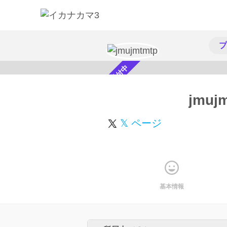
プ
スカウト受付中
jmuj
𝕏 ページ
基本情報