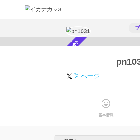
プ
スカウト受付中
pn10
𝕏 ページ
基本情報