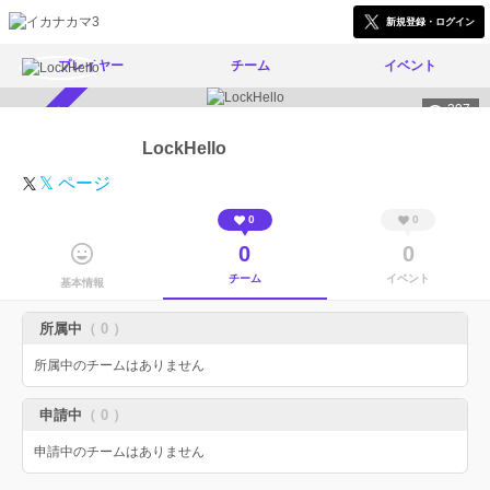
新規登録・ログイン
プレイヤー
チーム
イベント
297
スカウト受付中
LockHello
𝕏 ページ
0
0
0
0
チーム
イベント
基本情報
所属中
（ 0 ）
所属中のチームはありません
申請中
（ 0 ）
申請中のチームはありません