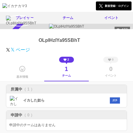
新規登録・ログイン
プレイヤー
チーム
イベント
477
スカウト受付中
OLpIHzIYa95SBhT
𝕏 ページ
2
0
1
0
チーム
イベント
基本情報
所属中
（ 1 ）
イカした奴ら
ガチ
申請中
（ 0 ）
申請中のチームはありません