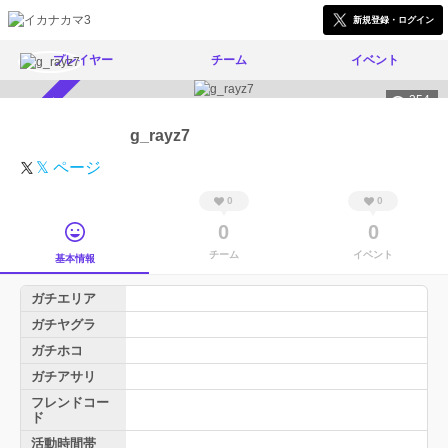
新規登録・ログイン
プレイヤー
チーム
イベント
354
スカウト受付中
g_rayz7
𝕏 ページ
0
0
0
0
チーム
イベント
基本情報
ガチエリア
ガチヤグラ
ガチホコ
ガチアサリ
フレンドコー
ド
活動時間帯