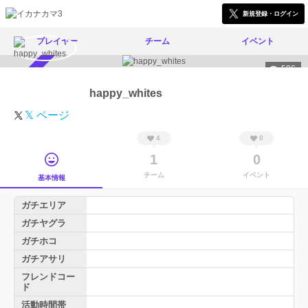
新規登録・ログイン
プレイヤー
チーム
イベント
506
スカウト受付中
happy_whites
𝕏 ページ
4
0
1
0
チーム
イベント
基本情報
ガチエリア
ガチヤグラ
ガチホコ
ガチアサリ
フレンドコー
ド
活動時間帯