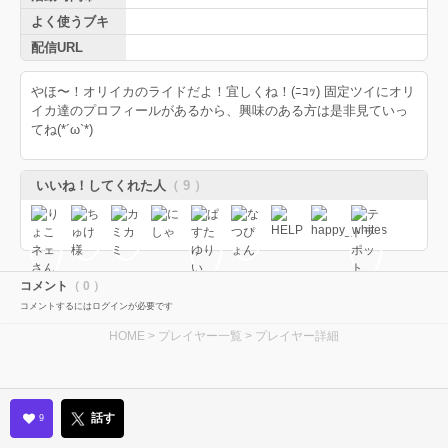
よく使うブキ
配信URL
やほ〜！オリイカのライドだよ！宜しくね！(ﾆｺｯ) 固定ツイにオリ
イカ達のプロフィールがあるから、興味のある方は是非見ていっ
てね(*´ω`*)
いいね！してくれた人
（ 9 ）
コメント
（ 0 ）
コメントするにはログインが必要です
HOME
>
プレイヤー一覧
> プレイヤー詳細
話す
9