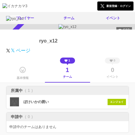
新規登録・ログイン
プレイヤー
チーム
イベント
537
スカウト受付中
ryo_x12
𝕏 ページ
1
0
1
0
チーム
イベント
基本情報
所属中
（ 1 ）
ぽけいかの囲い
エンジョイ
申請中
（ 0 ）
申請中のチームはありません