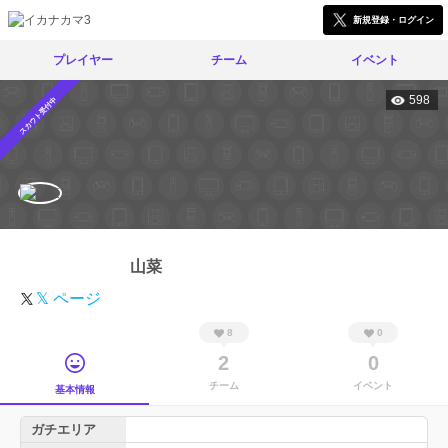
新規登録・ログイン
プレイヤー
チーム
イベント
598
スカウト受付中
山菜
𝕏 ページ
8
0
2
0
チーム
イベント
基本情報
ガチエリア