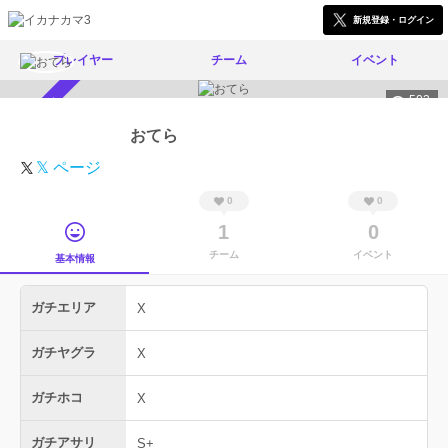
新規登録・ログイン
プレイヤー
チーム
イベント
503
スカウト受付中
おてら
𝕏 ページ
0
0
1
0
チーム
イベント
基本情報
ガチエリア
X
ガチヤグラ
X
ガチホコ
X
ガチアサリ
S+