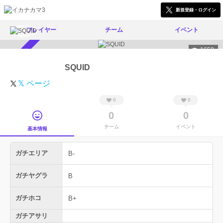
新規登録・ログイン
プレイヤー
チーム
イベント
1650
スカウト受付中
SQUID
𝕏 ページ
0
0
0
0
チーム
イベント
基本情報
ガチエリア
B-
ガチヤグラ
B
ガチホコ
B+
ガチアサリ