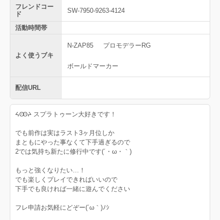
フレンドコー
SW-7950-9263-4124
ド
活動時間帯
N-ZAP85
プロモデラーRG
よく使うブキ
ボールドマーカー
配信URL
ᔦꙬᔨ スプラトゥーン大好きです！
でも前作は実はラスト3ヶ月位しか
まともにやった事なくて下手過ぎるので
2では気持ち新たに修行中です(´・ω・｀)
もっと強くなりたい…！
でも楽しくプレイできればいいので
下手でも良ければ一緒に遊んでください
フレ申請お気軽にどぞー(´ω｀)ﾉｼ