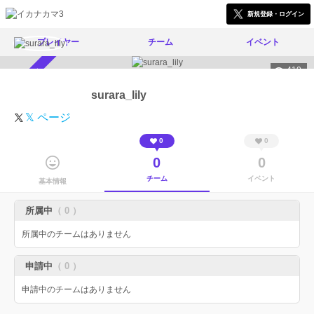
新規登録・ログイン
プレイヤー
チーム
イベント
410
スカウト受付中
surara_lily
𝕏 ページ
0
0
0
0
チーム
イベント
基本情報
所属中
（ 0 ）
所属中のチームはありません
申請中
（ 0 ）
申請中のチームはありません