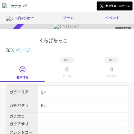
新規登録・ログイン
プレイヤー
チーム
イベント
396
スカウト受付中
くらげらっこ
𝕏 ページ
0
0
0
0
チーム
イベント
基本情報
ガチエリア
S+
ガチヤグラ
B+
ガチホコ
ガチアサリ
フレンドコー