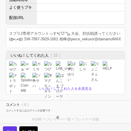
よく使うブキ
配信URL
スプラ2専用アカウントっす٩(ˊᗜˋ*)و 大会、対抗戦誘ってください
(◍•ᴗ•◍) SW-7897-3929-1661 相棒@piece_nekuro/@dainamoMAX
いいね！してくれた人
（ 15 ）
いいね！してくれた人を全員見る
コメント
（ 0 ）
コメントするにはログインが必要です
HOME
>
プレイヤー一覧
> プレイヤー詳細