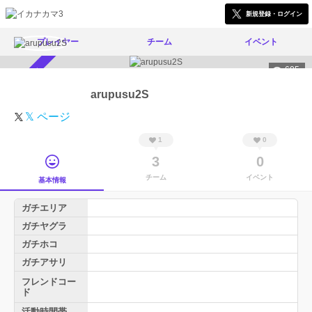
新規登録・ログイン
プレイヤー
チーム
イベント
605
スカウト受付中
arupusu2S
𝕏 ページ
1
0
3
0
チーム
イベント
基本情報
ガチエリア
ガチヤグラ
ガチホコ
ガチアサリ
フレンドコー
ド
活動時間帯