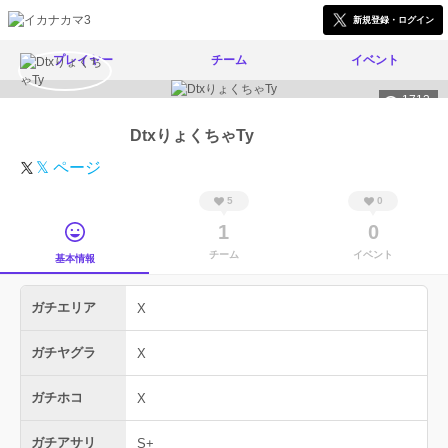
新規登録・ログイン
プレイヤー
チーム
イベント
1713
DtxりょくちゃTy
𝕏 ページ
5
0
1
0
チーム
イベント
基本情報
ガチエリア
X
ガチヤグラ
X
ガチホコ
X
ガチアサリ
S+