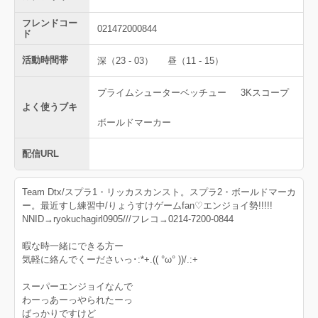
フレンドコー
021472000844
ド
活動時間帯
深（23 - 03）
昼（11 - 15）
プライムシューターベッチュー
3Kスコープ
よく使うブキ
ボールドマーカー
配信URL
Team Dtx/スプラ1・リッカスカンスト。スプラ2・ボールドマーカ
ー。最近すし練習中/りょうすけゲームfan♡エンジョイ勢!!!!!
NNID→ryokuchagirl0905///フレコ→0214-7200-0844
暇な時一緒にできる方ー
気軽に絡んでくーださいっ･:*+.(( °ω° ))/.:+
スーパーエンジョイなんで
わーっあーっやられたーっ
ばっかりですけど