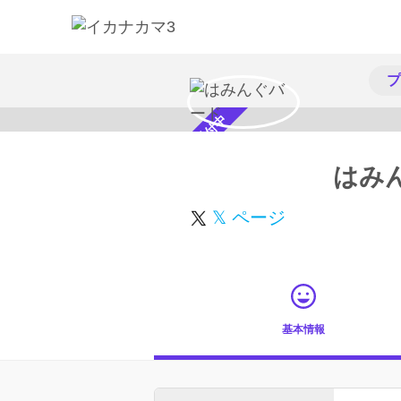
プ
スカウト受付中
はみ
𝕏 ページ
基本情報