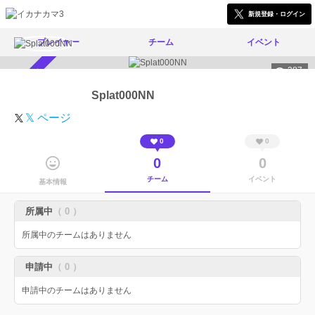
新規登録・ログイン
プレイヤー
チーム
イベント
387
スカウト受付中
Splat000NN
𝕏 ページ
0
0
0
0
チーム
イベント
基本情報
所属中
（ 0 ）
所属中のチームはありません
申請中
（ 0 ）
申請中のチームはありません