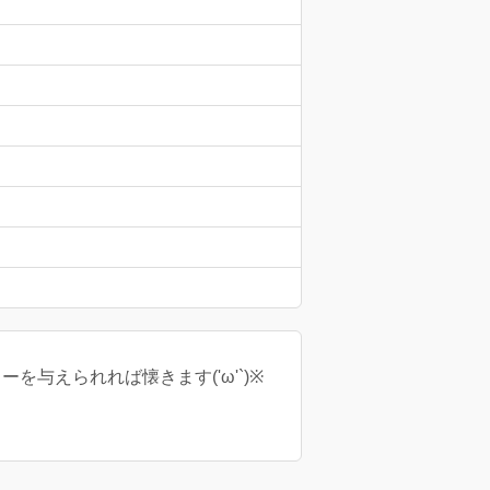
ーを与えられれば懐きます('ω'`)※