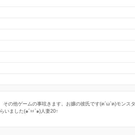
事、その他ゲームの事呟きます。お嬢の彼氏です(ฅ´ω`ฅ)モンスタ
ました(๑´ㅂ`๑)人妻20↑