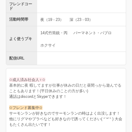
フレンドコー
ド
活動時間帯
夜（19 - 23）
深（23 - 03）
14式竹筒銃・丙
パーマネント・パブロ
よく使うブキ
ホクサイ
配信URL
✩成人済み社会人♀✩
基本的に夜 暇してますが仕事が休みの日だと昼間っから遊んでる
こともあります！(平日休みのことの方が多い)
通話はdiscordとSkypeできます！
✩フレンド募集中✩
サーモンランが好きなのでサーモンランの時はよく出没します！
他にリグマやプラベなども好きなので誘ってください( ᐢ˙꒳​˙ᐢ ) 大会
もたくさん出たいです！