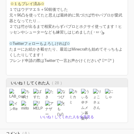
✩１もプレイ済み✩
１ではウデマエＳ＋50前後でした
元々96凸を使ってたと思えば最終的に気づけば竹やパブロが愛武
器となってたり…
２では竹が出るまで相変わらずパブロとホクサイ使ってます！ヒ
ッセンやシューターなども練習しはじめました( ･ㅂ･)و
✩Twitterフォローもよろしければ✩
たまーにお絵かき載せたり、最近はMinecraftも始めてそっちもよ
くしたりしてます！
フレンド申請の際はTwitterで一言お声かけください(* ॑꒳ ॑* )
いいね！してくれた人
（ 28 ）
いいね！してくれた人を全員見る
コメント
（ 0 ）