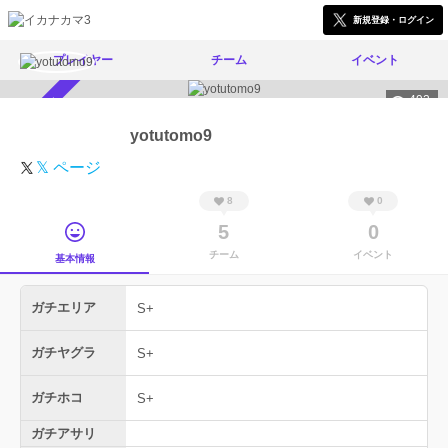
新規登録・ログイン
プレイヤー
チーム
イベント
492
スカウト受付中
yotutomo9
𝕏 ページ
8
0
5
0
チーム
イベント
基本情報
ガチエリア
S+
ガチヤグラ
S+
ガチホコ
S+
ガチアサリ