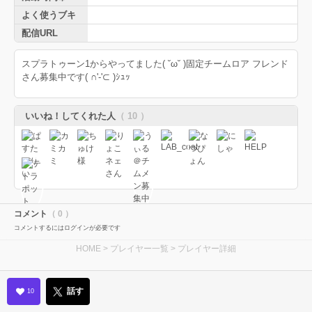
よく使うブキ
配信URL
スプラトゥーン1からやってました( ˘ω˘ )固定チームロア フレンド
さん募集中です( ∩'-'⊂ )ｼｭｯ
いいね！してくれた人
（ 10 ）
コメント
（ 0 ）
コメントするにはログインが必要です
HOME
>
プレイヤー一覧
> プレイヤー詳細
話す
10