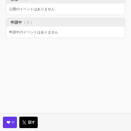
公開のイベントはありません
申請中
（ 0 ）
申請中のイベントはありません
話す
10