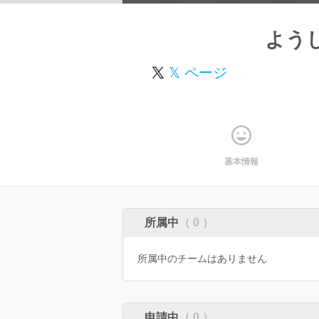
よう
𝕏 ページ
基本情報
所属中
（ 0 ）
所属中のチームはありません
申請中
（ 0 ）