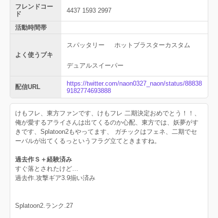
フレンドコー
4437 1593 2997
ド
活動時間帯
スパッタリー
ホットブラスターカスタム
よく使うブキ
デュアルスイーパー
https://twitter.com/naon0327_naon/status/88838
配信URL
9182774693888
けもフレ、東方ファンです、けもフレ 二期決定おめでとう！！、
俺が愛するアライさんは出てくるのか心配、東方では、妖夢がす
きです、Splatoon2もやってます、 ガチックはフェネ、二期でセ
ーバルが出てくるっというフラグ立てときますね。
過去作Ｓ＋経験済み
すぐ落とされたけど…
過去作.攻撃ギア3.9揃い済み
Splatoon2.ランク.27