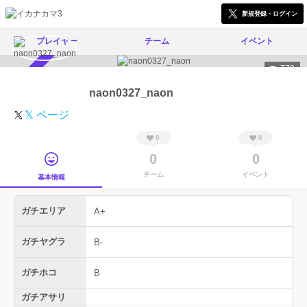
新規登録・ログイン
プレイヤー
チーム
イベント
779
スカウト受付中
naon0327_naon
𝕏 ページ
0
0
0
0
チーム
イベント
基本情報
ガチエリア
A+
ガチヤグラ
B-
ガチホコ
B
ガチアサリ