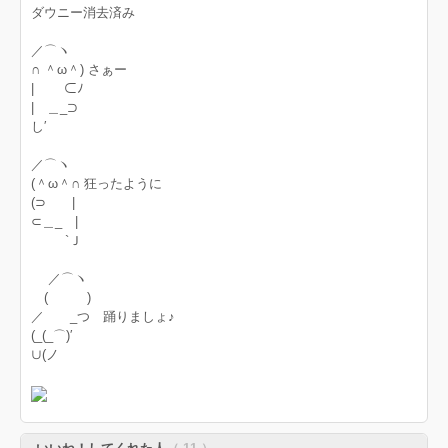
ダウニー消去済み
／⌒ヽ
∩ ＾ω＾) さぁー
| ⊂ﾉ
| ＿_⊃
し′
／⌒ヽ
(＾ω＾∩ 狂ったように
(⊃ |
⊂＿_ |
`Ｊ
／⌒ヽ
( )
／ _つ 踊りましょ♪
(_(_⌒)′
∪(ノ