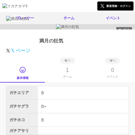
新規登録・ログイン
プレイヤー
チーム
イベント
852
満月の狂気
𝕏 ページ
6
0
1
0
チーム
イベント
基本情報
ガチエリア
B
ガチヤグラ
B+
ガチホコ
B
ガチアサリ