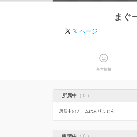
まぐ
𝕏 ページ
基本情報
所属中
（ 0 ）
所属中のチームはありません
申請中
（ 0 ）