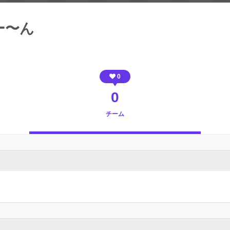
ー〜ん
0
0
チーム