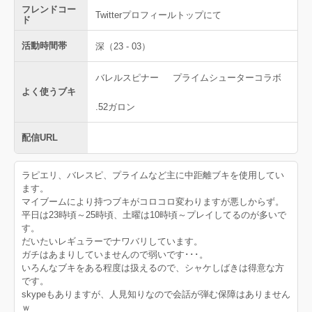
フレンドコー
Twitterプロフィールトップにて
ド
活動時間帯
深（23 - 03）
バレルスピナー
プライムシューターコラボ
よく使うブキ
.52ガロン
配信URL
ラピエリ、バレスピ、プライムなど主に中距離ブキを使用してい
ます。
マイブームにより持つブキがコロコロ変わりますが悪しからず。
平日は23時頃～25時頃、土曜は10時頃～プレイしてるのが多いで
す。
だいたいレギュラーでナワバリしています。
ガチはあまりしていませんので弱いです･･･。
いろんなブキをある程度は扱えるので、シャケしばきは得意な方
です。
skypeもありますが、人見知りなので会話が弾む保障はありません
ｗ