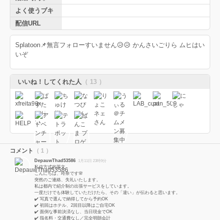
よく使うブキ
配信URL
Splatoon📌無言フォローすいません😥😥 かんさいごりら ムヒはい
いぞ
いいね！してくれた人
（ 13 ）
コメント
（ 1 ）
DepauwThad53586
1月11日 23時9分
私信方式的茶文
こんにちは、玲奈です🌸
突然のご連絡、失礼いたします。
私は都内で紹介制の出張サービスをしています。
一度だけでも体験していただけたら、その「違い」が伝わると思います。
✔️ 写真で選んで納得してから予約OK
✔️ 初回はホテル、2回目以降はご自宅OK
✔️ 面倒な事前決済なし、当日現金でOK
✔️ 指名料・交通費なし／完全明朗会計