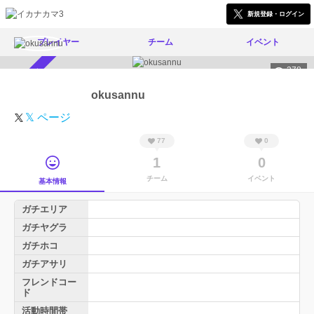
新規登録・ログイン
プレイヤー
チーム
イベント
378
スカウト受付中
okusannu
𝕏 ページ
77
0
1
0
チーム
イベント
基本情報
ガチエリア
ガチヤグラ
ガチホコ
ガチアサリ
フレンドコー
ド
活動時間帯