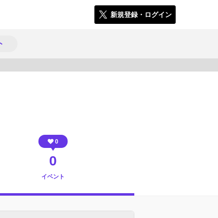
新規登録・ログイン
ト
404
0
0
イベント