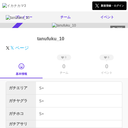
新規登録・ログイン
プレイヤー
チーム
イベント
795
スカウト受付中
tanufuku_10
𝕏 ページ
0
0
0
0
チーム
イベント
基本情報
ガチエリア
S+
ガチヤグラ
S+
ガチホコ
S+
ガチアサリ