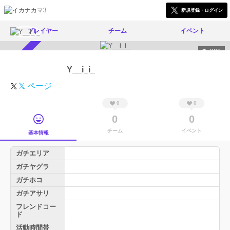
新規登録・ログイン
プレイヤー
チーム
イベント
386
スカウト受付中
Y__i_i_
𝕏 ページ
0
0
0
0
チーム
イベント
基本情報
ガチエリア
ガチヤグラ
ガチホコ
ガチアサリ
フレンドコー
ド
活動時間帯