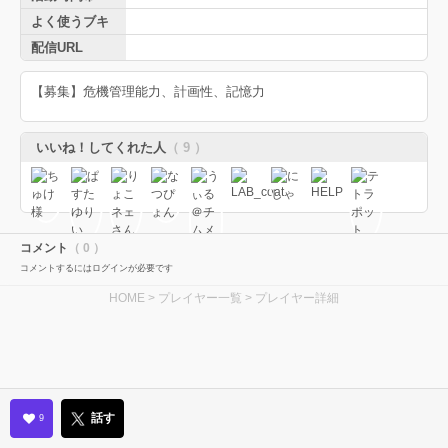
よく使うブキ
配信URL
【募集】危機管理能力、計画性、記憶力
いいね！してくれた人
（ 9 ）
コメント
（ 0 ）
コメントするにはログインが必要です
HOME
>
プレイヤー一覧
> プレイヤー詳細
話す
9