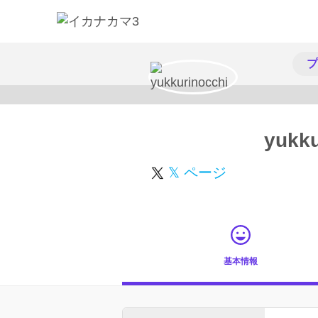
プ
yukku
𝕏 ページ
基本情報