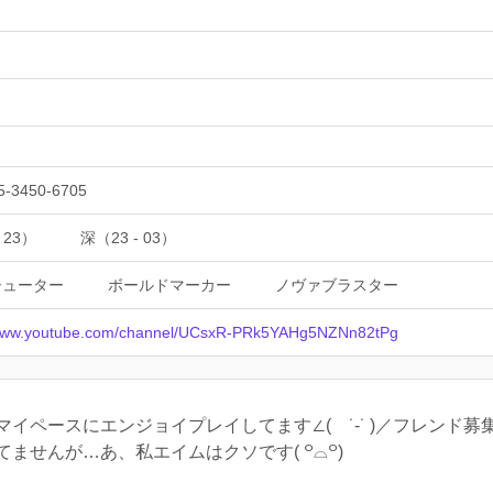
5-3450-6705
 23）
深（23 - 03）
シューター
ボールドマーカー
ノヴァブラスター
/www.youtube.com/channel/UCsxR-PRk5YAHg5NZNn82tPg
イペースにエンジョイプレイしてます∠( ˙-˙ )／フレンド
せんが…あ、私エイムはクソです‎( ꒪⌓꒪)