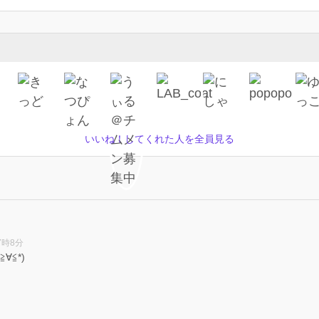
いいね！してくれた人を全員見る
7時8分
∀≦*)