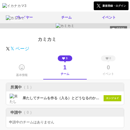
新規登録・ログイン
プレイヤー
チーム
イベント
5531
カミカミ
𝕏 ページ
3
0
1
0
チーム
イベント
基本情報
所属中
（ 1 ）
果たしてチームを作る（入る）とどうなるのか実験するチーム
エンジョイ
申請中
（ 0 ）
申請中のチームはありません