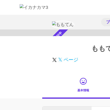
プ
スカウト受付中
もも
𝕏 ページ
基本情報