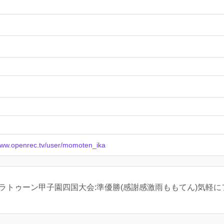
/www.openrec.tv/user/momoten_ika
回スプラトゥーン甲子園四国大会:準優勝(感謝感激雨ももてん)気軽