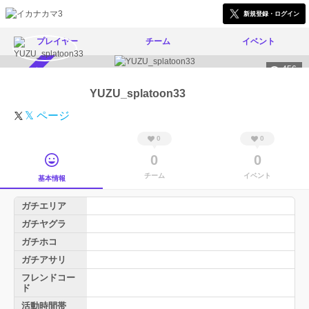
新規登録・ログイン
プレイヤー
チーム
イベント
456
スカウト受付中
YUZU_splatoon33
𝕏 ページ
0
0
0
0
チーム
イベント
基本情報
ガチエリア
ガチヤグラ
ガチホコ
ガチアサリ
フレンドコー
ド
活動時間帯