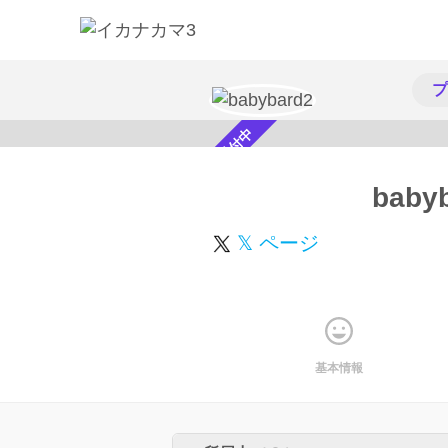
プ
スカウト受付中
baby
𝕏 ページ
基本情報