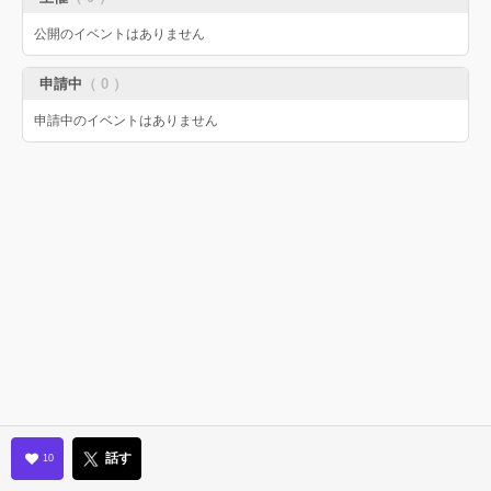
公開のイベントはありません
申請中
（ 0 ）
申請中のイベントはありません
話す
10