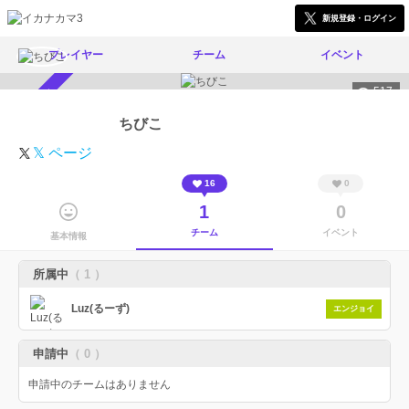
新規登録・ログイン
プレイヤー
チーム
イベント
517
スカウト受付中
ちびこ
𝕏 ページ
16
0
1
0
チーム
イベント
基本情報
所属中
（ 1 ）
Luz(るーず)
エンジョイ
申請中
（ 0 ）
申請中のチームはありません