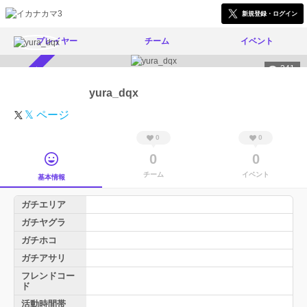
新規登録・ログイン
プレイヤー
チーム
イベント
341
スカウト受付中
yura_dqx
𝕏 ページ
0
0
0
0
チーム
イベント
基本情報
ガチエリア
ガチヤグラ
ガチホコ
ガチアサリ
フレンドコー
ド
活動時間帯