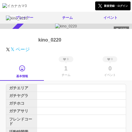
新規登録・ログイン
プレイヤー
チーム
イベント
589
スカウト受付中
kino_0220
𝕏 ページ
3
0
1
0
チーム
イベント
基本情報
ガチエリア
ガチヤグラ
ガチホコ
ガチアサリ
フレンドコー
ド
活動時間帯