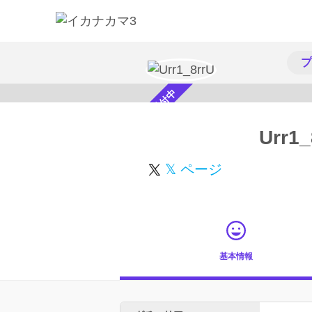
プ
スカウト受付中
Urr1_
𝕏 ページ
基本情報