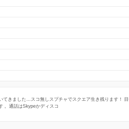
てきました…スコ無しスプチャでスクエア生き残ります！ 目指
 。通話はSkypeかディスコ