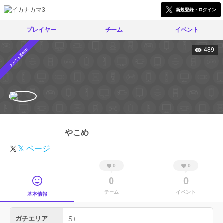
新規登録・ログイン
プレイヤー
チーム
イベント
489
スカウト受付中
やこめ
𝕏 ページ
0
0
0
0
チーム
イベント
基本情報
ガチエリア
S+