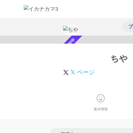
プ
スカウト受付中
ちや
𝕏 ページ
基本情報