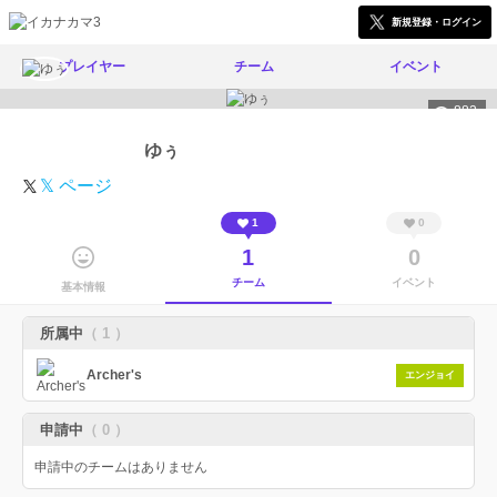
新規登録・ログイン
プレイヤー
チーム
イベント
882
ゆぅ
𝕏 ページ
1
0
1
0
チーム
イベント
基本情報
所属中
（ 1 ）
Archer's
エンジョイ
申請中
（ 0 ）
申請中のチームはありません