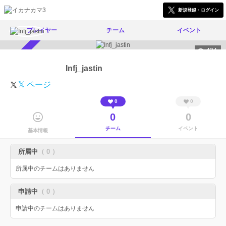
新規登録・ログイン
プレイヤー
チーム
イベント
434
スカウト受付中
Infj_jastin
𝕏 ページ
0
0
0
0
チーム
イベント
基本情報
所属中
（ 0 ）
所属中のチームはありません
申請中
（ 0 ）
申請中のチームはありません