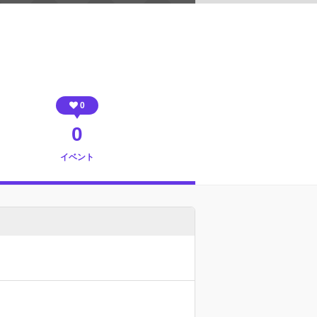
0
0
イベント