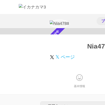
プ
スカウト受付中
Nia4
𝕏 ページ
基本情報