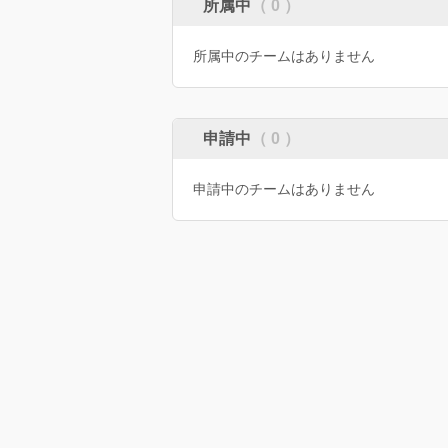
所属中
（ 0 ）
所属中のチームはありません
申請中
（ 0 ）
申請中のチームはありません