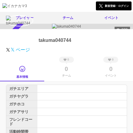
新規登録・ログイン
プレイヤー
チーム
イベント
338
スカウト受付中
takuma040744
𝕏 ページ
0
0
0
0
チーム
イベント
基本情報
ガチエリア
ガチヤグラ
ガチホコ
ガチアサリ
フレンドコー
ド
活動時間帯