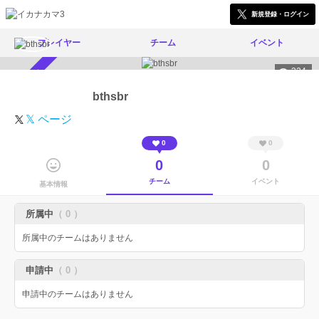
新規登録・ログイン
プレイヤー
チーム
イベント
324
スカウト受付中
bthsbr
𝕏 ページ
0
0
0
0
チーム
イベント
基本情報
所属中
（ 0 ）
所属中のチームはありません
申請中
（ 0 ）
申請中のチームはありません