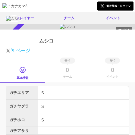
新規登録・ログイン
プレイヤー
チーム
イベント
391
スカウト受付中
ムシコ
𝕏 ページ
0
0
0
0
チーム
イベント
基本情報
ガチエリア
S
ガチヤグラ
S
ガチホコ
S
ガチアサリ