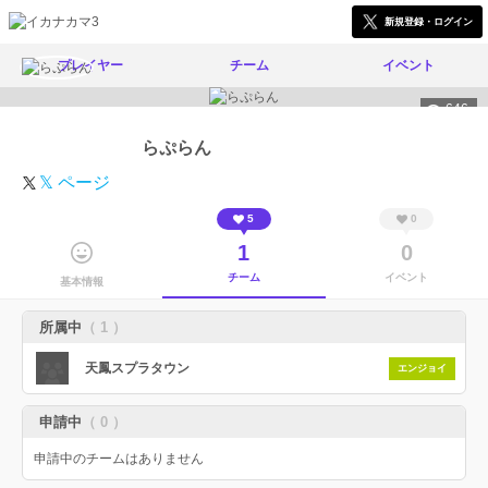
新規登録・ログイン
プレイヤー
チーム
イベント
646
らぷらん
𝕏 ページ
5
0
1
0
チーム
イベント
基本情報
所属中
（ 1 ）
天鳳スプラタウン
エンジョイ
申請中
（ 0 ）
申請中のチームはありません